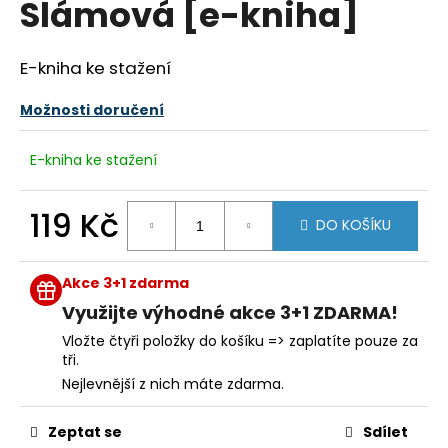
Slámová [e-kniha]
a
j
E-kniha ke stažení
í
t
Možnosti doručení
?
E-kniha ke stažení
119 Kč
DO KOŠÍKU
HLEDAT
Měrná
cena:
Akce 3+1 zdarma
Využijte výhodné akce 3+1 ZDARMA!
D
o
Vložte čtyři položky do košíku => zaplatíte pouze za
p
tři.
o
Nejlevnější z nich máte zdarma.
r
u
Zeptat se
Sdílet