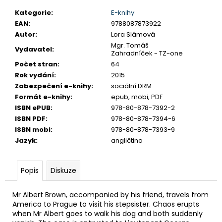
č
u
Kategorie
:
E-knihy
j
EAN
:
9788087873922
e
Autor
:
Lora Slámová
m
Mgr. Tomáš
Vydavatel
:
Zahradníček - TZ-one
e
Počet stran
:
64
Rok vydání
:
2015
Zabezpečení e-knihy
:
sociální DRM
Formát e-knihy
:
epub, mobi, PDF
ISBN ePUB
:
978-80-878-7392-2
ISBN PDF
:
978-80-878-7394-6
ISBN mobi
:
978-80-878-7393-9
Jazyk
:
angličtina
Popis
Diskuze
Mr Albert Brown, accompanied by his friend, travels from
America to Prague to visit his stepsister. Chaos erupts
when Mr Albert goes to walk his dog and both suddenly