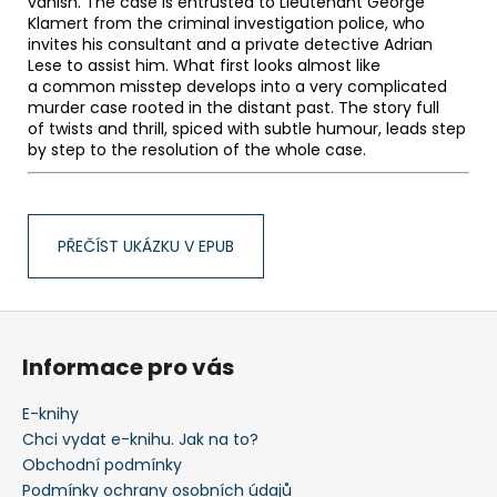
vanish. The case is entrusted to Lieutenant George
Klamert from the criminal investigation police, who
invites his consultant and a private detective Adrian
Lese to assist him. What first looks almost like
a common misstep develops into a very complicated
murder case rooted in the distant past. The story full
of twists and thrill, spiced with subtle humour, leads step
by step to the resolution of the whole case.
PŘEČÍST UKÁZKU V EPUB
Z
á
Informace pro vás
p
a
E-knihy
t
Chci vydat e-knihu. Jak na to?
í
Obchodní podmínky
Podmínky ochrany osobních údajů