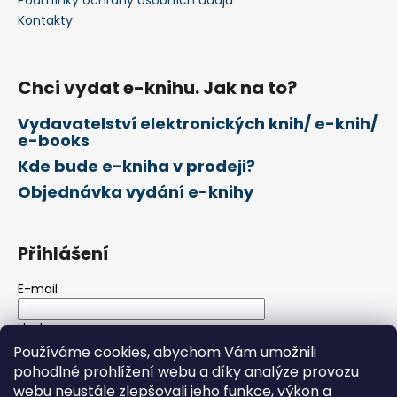
č
v
u
Kontakty
k
j
y
e
v
m
ý
Chci vydat e-knihu. Jak na to?
e
p
Vydavatelství elektronických knih/ e-knih/
i
e-books
s
u
Kde bude e-kniha v prodeji?
Objednávka vydání e-knihy
Přihlášení
E-mail
Heslo
Používáme cookies, abychom Vám umožnili
pohodlné prohlížení webu a díky analýze provozu
PŘIHLÁSIT SE
webu neustále zlepšovali jeho funkce, výkon a