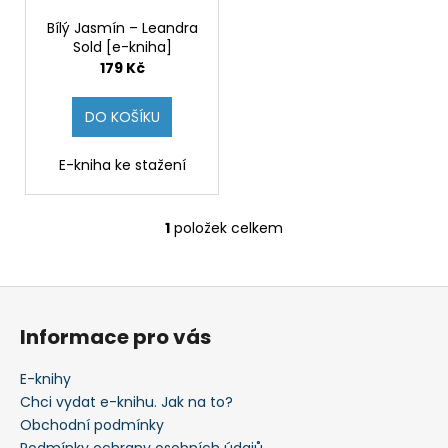
r
ů
a
o
Bílý Jasmín – Leandra
j
Sold [e-kniha]
d
179 Kč
í
u
t
k
DO KOŠÍKU
?
t
ů
E-kniha ke stažení
1
položek celkem
HLEDAT
O
v
l
Z
á
D
á
d
Informace pro vás
o
p
a
p
c
a
E-knihy
o
í
t
Chci vydat e-knihu. Jak na to?
r
p
í
Obchodní podmínky
u
r
Podmínky ochrany osobních údajů