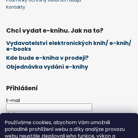
č
v
u
Kontakty
k
j
y
e
v
m
ý
Chci vydat e-knihu. Jak na to?
e
p
Vydavatelství elektronických knih/ e-knih/
i
e-books
s
u
Kde bude e-kniha v prodeji?
Objednávka vydání e-knihy
Přihlášení
E-mail
Heslo
Používáme cookies, abychom Vám umožnili
pohodlné prohlížení webu a díky analýze provozu
PŘIHLÁSIT SE
webu neustále zlepšovali jeho funkce, výkon a