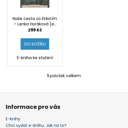
k
p
a
t
r
j
ů
o
Naše cesta za štěstím
í
– Lenka Horáková [e-
d
t
kniha]
299 Kč
u
?
k
DO KOŠÍKU
t
ů
E-kniha ke stažení
HLEDAT
1
položek celkem
O
v
l
D
Z
á
o
á
d
p
Informace pro vás
p
a
o
c
r
a
E-knihy
í
u
t
Chci vydat e-knihu. Jak na to?