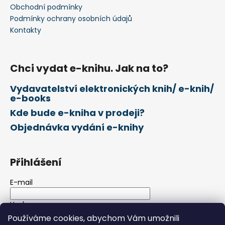
p
č
í
Obchodní podmínky
r
u
Podmínky ochrany osobních údajů
v
j
Kontakty
k
e
y
m
v
e
ý
Chci vydat e-knihu. Jak na to?
p
Vydavatelství elektronických knih/ e-knih/
i
e-books
s
u
Kde bude e-kniha v prodeji?
Objednávka vydání e-knihy
Přihlášení
E-mail
Heslo
Používáme cookies, abychom Vám umožnili