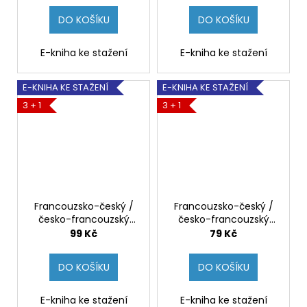
č
kniha]
u
DO KOŠÍKU
DO KOŠÍKU
j
e
E-kniha ke stažení
E-kniha ke stažení
m
e
E-KNIHA KE STAŽENÍ
E-KNIHA KE STAŽENÍ
3 + 1
3 + 1
Francouzsko-český /
Francouzsko-český /
česko-francouzský
česko-francouzský
kapesní slovník –
malý slovník – kolektiv
99 Kč
79 Kč
Vladimír Uchytil [e-
autorů TZ-one [e-
kniha]
kniha]
DO KOŠÍKU
DO KOŠÍKU
E-kniha ke stažení
E-kniha ke stažení