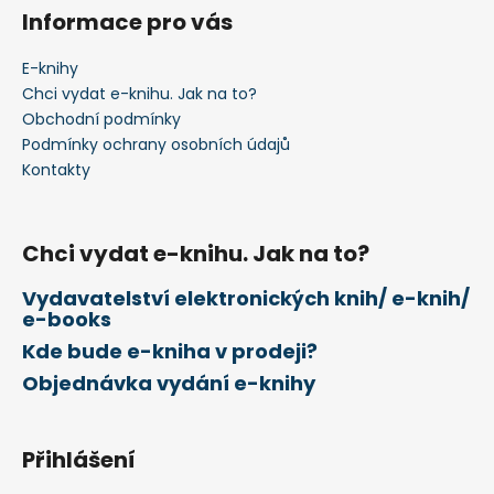
n
á
í
Informace pro vás
í
p
p
a
r
E-knihy
v
t
Chci vydat e-knihu. Jak na to?
k
í
Obchodní podmínky
y
Podmínky ochrany osobních údajů
v
Kontakty
ý
p
i
Chci vydat e-knihu. Jak na to?
s
u
Vydavatelství elektronických knih/ e-knih/
e-books
Kde bude e-kniha v prodeji?
Objednávka vydání e-knihy
Přihlášení