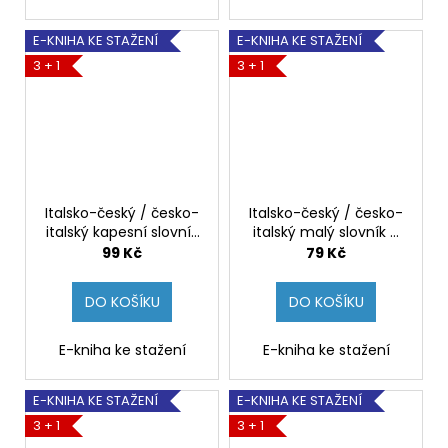
E-KNIHA KE STAŽENÍ
E-KNIHA KE STAŽENÍ
3 + 1
3 + 1
Italsko-český / česko-
Italsko-český / česko-
italský kapesní slovník
italský malý slovník –
– Mgr. Věra
Mgr. Věra
99 Kč
79 Kč
Zahradníčková [e-
Zahradníčková [e-
kniha]
kniha]
DO KOŠÍKU
DO KOŠÍKU
E-kniha ke stažení
E-kniha ke stažení
E-KNIHA KE STAŽENÍ
E-KNIHA KE STAŽENÍ
3 + 1
3 + 1