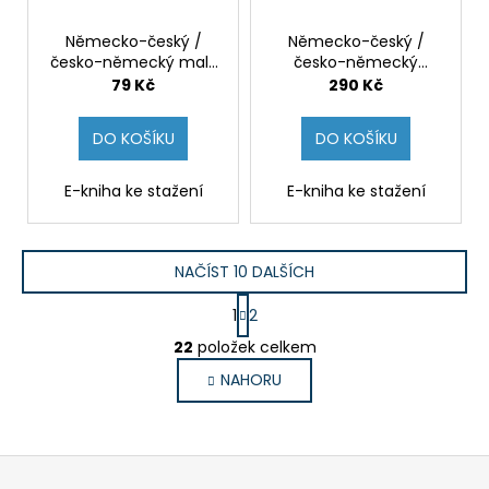
Německo-český /
Německo-český /
česko-německý malý
česko-německý
slovník – kolektiv
technický slovník –
79 Kč
290 Kč
autorů TZ-one [e-
kolektiv autorů TZ-one
kniha]
[e-kniha]
DO KOŠÍKU
DO KOŠÍKU
E-kniha ke stažení
E-kniha ke stažení
NAČÍST 10 DALŠÍCH
S
1
2
t
O
r
22
položek celkem
v
á
NAHORU
l
n
k
á
o
d
v
a
Z
á
c