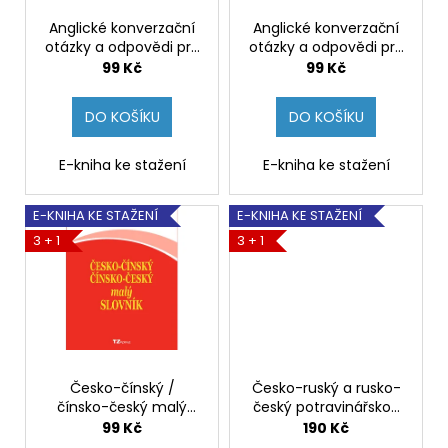
r
ů
a
o
Anglické konverzační
Anglické konverzační
j
otázky a odpovědi pro
otázky a odpovědi pro
d
mírně pokročilé –
pokročilé – Richard
99 Kč
99 Kč
í
u
Richard Ludvík [e-
Ludvík [e-kniha]
t
kniha]
k
DO KOŠÍKU
DO KOŠÍKU
?
t
ů
E-kniha ke stažení
E-kniha ke stažení
E-KNIHA KE STAŽENÍ
E-KNIHA KE STAŽENÍ
HLEDAT
3 + 1
3 + 1
D
o
p
o
Česko-čínský /
Česko-ruský a rusko-
r
čínsko-český malý
český potravinářsko-
u
slovník – kolektiv
kuchařský slovník –
99 Kč
190 Kč
autorů TZ-one [e-
Libor Krejčiřík [e-kniha]