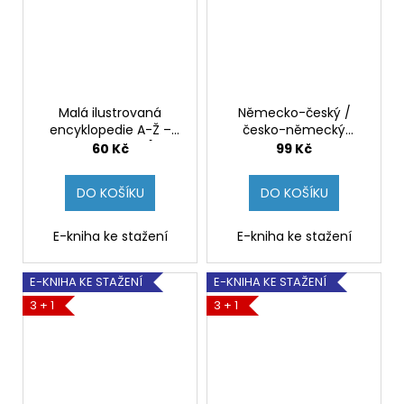
Malá ilustrovaná
Německo-český /
encyklopedie A-Ž –
česko-německý
kolektiv autorů [e-
kapesní slovník –
60 Kč
99 Kč
kniha]
kolektiv autorů TZ-one
[e-kniha]
DO KOŠÍKU
DO KOŠÍKU
E-kniha ke stažení
E-kniha ke stažení
E-KNIHA KE STAŽENÍ
E-KNIHA KE STAŽENÍ
3 + 1
3 + 1