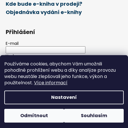
Kde bude e-kniha v prodeji?
Objednávka vydání e-knihy
Přihlášení
E-mail
Heslo
Používáme cookies, abychom Vám umožnili
pohodlné prohlížení webu a díky analýze provozu
PŘIHLÁSIT SE
webu neustále zlepšovali jeho funkce, výkon a
použitelnost.
Více informací
Nová registrace
Zapomenuté heslo
Nastavení
Vytvořil Shoptet
Copyright 2026
Vydavatelstvi-eknih.cz
. Všechna práva
Odmítnout
Souhlasím
vyhrazena.