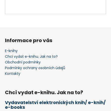
č
u
j
e
m
e
Z
á
Informace pro vás
p
a
E-knihy
t
Chci vydat e-knihu. Jak na to?
í
Obchodní podmínky
Podmínky ochrany osobních údajů
Kontakty
Chci vydat e-knihu. Jak na to?
Vydavatelství elektronických knih/ e-knih/
e-books