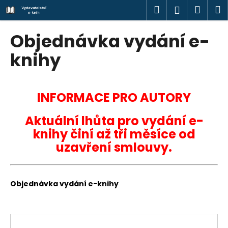
K
Přejít
Hledat
Náku
M
Přihlášen
na
o
obsah
Zpět
Zpět
košík
š
Objednávka vydání e-
í
C
knihy
k
o
p
o
INFORMACE PRO AUTORY
t
Aktuální lhůta pro vydání e-
ř
knihy činí až tři měsíce od
e
uzavření smlouvy.
b
u
j
Objednávka vydání e-knihy
e
t
e
n