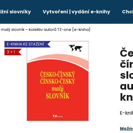
ižní slovníky
Vytvoření | vydání e-knihy
Chci
malý slovník – kolektiv autorů TZ-one [e-kniha]
Co potřebujete najít?
E-KNIHA KE STAŽENÍ
Če
3 + 1
HLEDAT
čí
sl
Doporučujeme
au
kn
E-kni
Možno