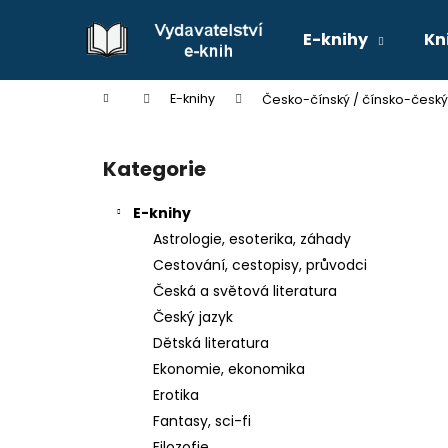
K
Přejít
na
o
E-knihy
Kn
obsah
Zpět
Zpět
š
do
do
í
Domů
E-knihy
Česko-čínský / čínsko-český 
k
obchodu
obchodu
P
o
Kategorie
Přeskočit
s
kategorie
t
E-knihy
r
Astrologie, esoterika, záhady
a
Cestování, cestopisy, průvodci
n
Česká a světová literatura
n
Český jazyk
í
Dětská literatura
p
Ekonomie, ekonomika
a
Erotika
n
Fantasy, sci-fi
e
Filozofie