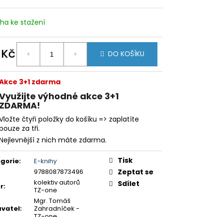
iha ke stažení
 Kč
DO KOŠÍKU
ná
:
Akce 3+1 zdarma
Využijte výhodné akce 3+1
ZDARMA!
Vložte čtyři položky do košíku => zaplatíte
pouze za tři.
Nejlevnější z nich máte zdarma.
Tisk
gorie
:
E-knihy
9788087873496
Zeptat se
kolektiv autorů
Sdílet
r
:
TZ-one
Mgr. Tomáš
vatel
:
Zahradníček -
TZ-one