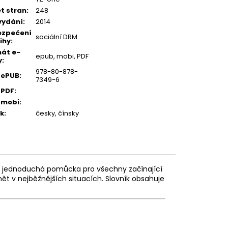
t stran
:
248
vydání
:
2014
ezpečení
sociální DRM
ihy
:
át e-
epub, mobi, PDF
y
:
978-80-878-
 ePUB
:
7349-6
 PDF
:
 mobi
:
k
:
česky, čínsky
 a jednoduchá pomůcka pro všechny začínající
mět v nejběžnějších situacích. Slovník obsahuje