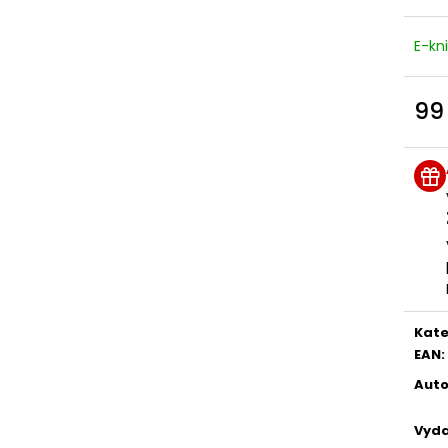
E-kn
99
Měr
cena
Kate
EAN
:
Auto
Vyda