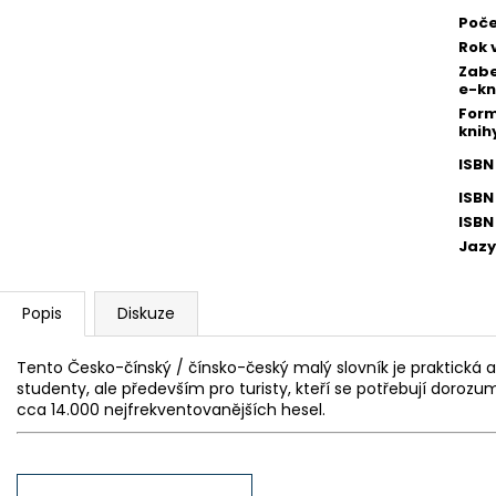
Poče
Rok 
Zab
e-kn
Form
knih
ISBN
ISBN
ISBN
Jazy
Popis
Diskuze
Tento Česko-čínský / čínsko-český malý slovník je praktická
studenty, ale především pro turisty, kteří se potřebují dorozu
cca 14.000 nejfrekventovanějších hesel.