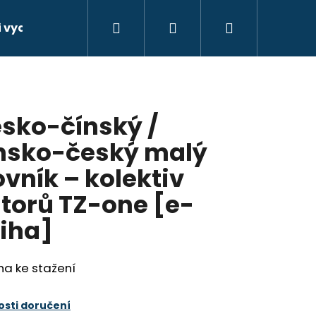
Hledat
Přihlášení
Nákupní
 vydat e-knihu. Jak na to?
Další služby
Kont
košík
sko-čínský /
nsko-český malý
ovník – kolektiv
torů TZ-one [e-
iha]
ha ke stažení
sti doručení