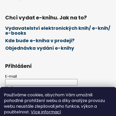
Chci vydat e-knihu. Jak na to?
Vydavatelství elektronických knih/ e-knih/
e-books
Kde bude e-kniha v prodeji?
Objednávka vydání e-knihy
Přihlášení
E-mail
Heslo
Používáme cookies, abychom Vám umožnili
pohodlné prohlížení webu a díky analýze provozu
PŘIHLÁSIT SE
webu neustále zlepšovali jeho funkce, výkon a
použitelnost.
Více informací
Nová registrace
Zapomenuté heslo