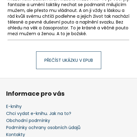
fantazie a umění taktiky nechat se podmanit milujícím
mužem, ale přesto mu vládnout. A on ji vždy s láskou a
rád kvůli svému chtíči podlehne a jejich život tak nachází
tělesné a pevné duševní pouto a naplnění svazku. Bez
ohledu na věk a časoprostor. To je krásné a věčné pouto
mezi mužem a ženou. A to je božské.
PŘEČÍST UKÁZKU V EPUB
Z
á
Informace pro vás
p
a
E-knihy
t
Chci vydat e-knihu. Jak na to?
í
Obchodní podmínky
Podmínky ochrany osobních údajů
Kontakty