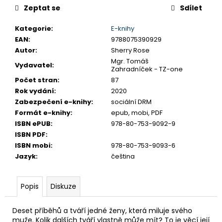
č
Zeptat se
Sdílet
u
j
Kategorie
:
E-knihy
e
EAN
:
9788075390929
m
Autor
:
Sherry Rose
e
Mgr. Tomáš
Vydavatel
:
Zahradníček - TZ-one
Počet stran
:
87
Rok vydání
:
2020
Zabezpečení e-knihy
:
sociální DRM
Formát e-knihy
:
epub, mobi, PDF
ISBN ePUB
:
978-80-753-9092-9
ISBN PDF
:
ISBN mobi
:
978-80-753-9093-6
Jazyk
:
čeština
Popis
Diskuze
Deset příběhů a tváří jedné ženy, která miluje svého
muže. Kolik dalších tváří vlastně může mít? To je věcí její