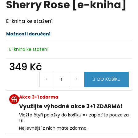
Sherry Rose [e-kniha]
a
j
E-kniha ke stažení
í
t
Možnosti doručení
?
E-kniha ke stažení
349 Kč
HLEDAT
Měrná
DO KOŠÍKU
cena:
Akce 3+1 zdarma
D
o
Využijte výhodné akce 3+1 ZDARMA!
p
Vložte čtyři položky do košíku => zaplatíte pouze za
o
tři.
r
Nejlevnější z nich máte zdarma.
u