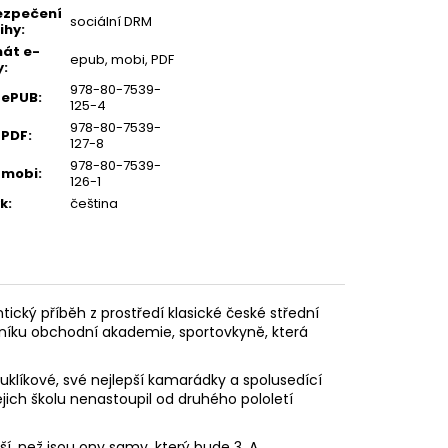
ezpečení
sociální DRM
ihy
:
át e-
epub, mobi, PDF
y
:
978-80-7539-
 ePUB
:
125-4
978-80-7539-
 PDF
:
127-8
978-80-7539-
 mobi
:
126-1
k
:
čeština
ický příběh z prostředí klasické české střední
očníku obchodní akademie, sportovkyně, která
Kuklíkové, své nejlepší kamarádky a spolusedící
ejich školu nenastoupil od druhého pololetí
ší, než jsou ony samy, který bude 3. A