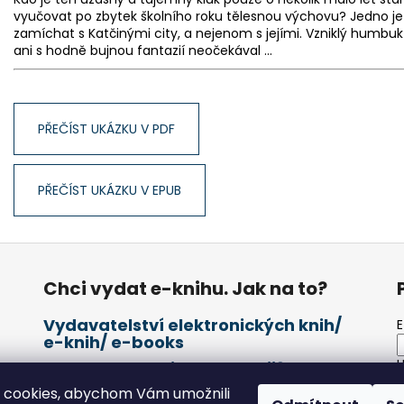
vyučovat po zbytek školního roku tělesnou výchovu? Jedno j
zamíchat s Katčinými city, a nejenom s jejími. Vzniklý humbu
ani s hodně bujnou fantazií neočekával …
PŘEČÍST UKÁZKU V PDF
PŘEČÍST UKÁZKU V EPUB
Chci vydat e-knihu. Jak na to?
Vydavatelství elektronických knih/
E
e-knih/ e-books
H
Kde bude e-kniha v prodeji?
Objednávka vydání e-knihy
 cookies, abychom Vám umožnili