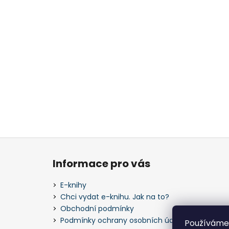
Z
á
Informace pro vás
p
a
E-knihy
t
Chci vydat e-knihu. Jak na to?
í
Obchodní podmínky
Podmínky ochrany osobních údajů
Používáme