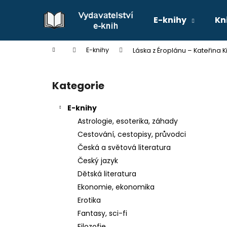
K
Přejít
na
o
E-knihy
Kn
obsah
Zpět
Zpět
š
do
do
í
Domů
E-knihy
Láska z Éroplánu – Kateřina 
k
obchodu
obchodu
P
o
Kategorie
Přeskočit
s
kategorie
t
E-knihy
r
Astrologie, esoterika, záhady
a
Cestování, cestopisy, průvodci
n
Česká a světová literatura
n
Český jazyk
í
Dětská literatura
p
Ekonomie, ekonomika
a
Erotika
n
Fantasy, sci-fi
e
Filozofie