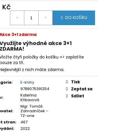
0 Kč
ná
DO KOŠÍKU
:
Akce 3+1 zdarma
Využijte výhodné akce 3+1
ZDARMA!
Vložte čtyři položky do košíku => zaplatíte
pouze za tři.
Nejlevnější z nich máte zdarma.
Tisk
gorie
:
E-knihy
9788075391254
Zeptat se
Kateřina
Sdílet
r
:
Křikavová
Mgr. Tomáš
vatel
:
Zahradníček -
TZ-one
t stran
:
467
vydání
:
2022