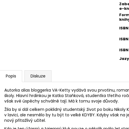
Zab
e-kn
Form
knih
ISBN
ISBN
ISBN
Jazy
Popis
Diskuze
Autorka alias bloggerka VA-Ketty vydává svou prvotinu, romant
školy. Hlavní hrdinkou je Katka Staňková, studentka třetího r
však své úspěchy schválně tají. Má k tomu svoje důvody.
Žila by si dál celkem poklidný studentský život po boku Nikoly 
v lavici, ale nesmělo by tu být to velké KDYBY. Kdyby však na j
nový přitažlivý učitel.
Kdo je ten úžasný a tajemný kluk pouze o několik málo let star