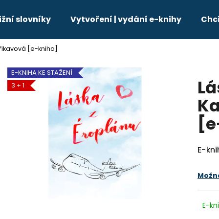
ižní slovníky
Vytvoření | vydání e-knihy
Chci
Křikavová [e-kniha]
Co potřebujete najít?
E-KNIHA KE STAŽENÍ
Lá
3 + 1
HLEDAT
Ka
[e
Doporučujeme
E-kni
Možno
E-kn