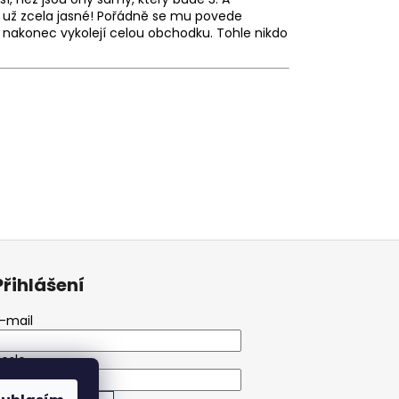
e už zcela jasné! Pořádně se mu povede
k nakonec vykolejí celou obchodku. Tohle nikdo
Přihlášení
-mail
eslo