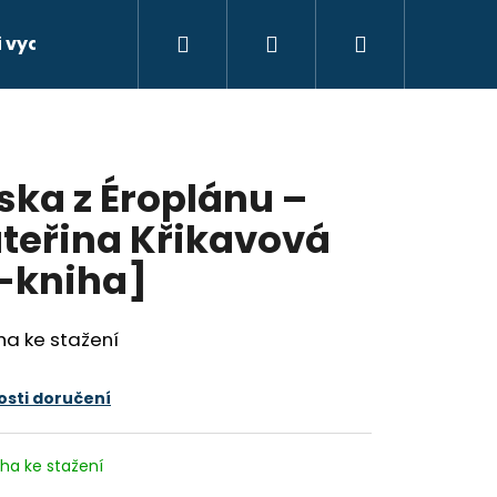
Hledat
Přihlášení
Nákupní
 vydat e-knihu. Jak na to?
Další služby
Kont
košík
ska z Éroplánu –
teřina Křikavová
-kniha]
ha ke stažení
sti doručení
iha ke stažení