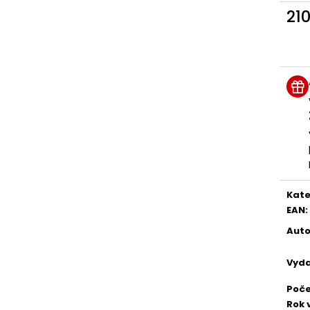
21
Měr
cena
Kate
EAN
:
Auto
Vyda
Poče
Rok 