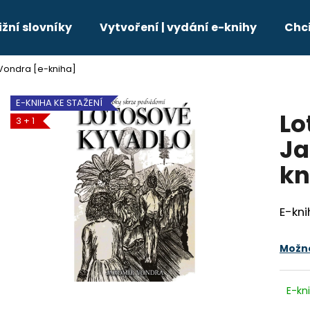
ižní slovníky
Vytvoření | vydání e-knihy
Chci
Vondra [e-kniha]
Co potřebujete najít?
E-KNIHA KE STAŽENÍ
Lo
3 + 1
HLEDAT
Ja
kn
Doporučujeme
E-kni
Možno
E-kn