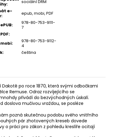
sociální DRM
ihy
:
át e-
epub, mobi, PDF
y
:
978-80-753-9111-
 ePUB
:
7
 PDF
:
978-80-753-9112-
 mobi
:
4
k
:
čeština
ní Dakotě po roce 1870, která svými odbočkami
ce Remuse. Odraz rozvíjejícího se
 mnohdy přivádí do bezvýchodných úskalí.
ed doslova mučivou vraždou, se posléze
rzy sám pozná skutečnou podobu svého vnitřního
u pouhých pár zhotovených kreseb dovede
 o práci pro zákon z pohledu kreslíře ocitají