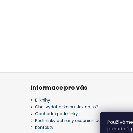
Z
á
Informace pro vás
p
a
E-knihy
t
Chci vydat e-knihu. Jak na to?
í
Obchodní podmínky
Podmínky ochrany osobních údajů
Používáme
Kontakty
pohodlné p