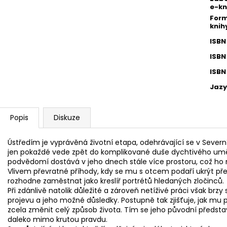
e-kn
Form
knih
ISBN
ISBN
ISBN
Jazy
Popis
Diskuze
Ústředím je vyprávěná životní etapa, odehrávající se v Sever
jen pokaždé vede zpět do komplikované duše dychtivého uměl
podvědomí dostává v jeho dnech stále více prostoru, což ho
Vlivem převratné příhody, kdy se mu s otcem podaří ukrýt př
rozhodne zaměstnat jako kreslíř portrétů hledaných zločinců.
Při zdánlivě natolik důležité a zároveň netíživé práci však b
projevu a jeho možné důsledky. Postupně tak zjišťuje, jak m
zcela změnit celý způsob života. Tím se jeho původní představy
daleko mimo krutou pravdu.