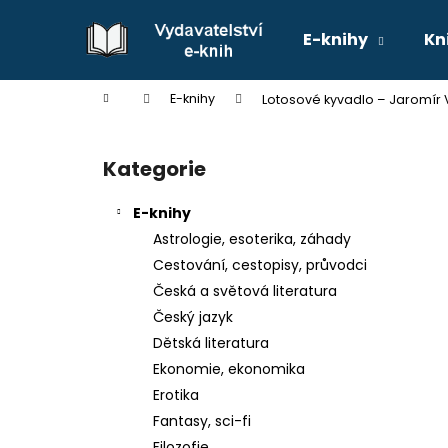
K
Přejít
na
o
E-knihy
Kn
obsah
Zpět
Zpět
š
do
do
í
Domů
E-knihy
Lotosové kyvadlo – Jaromír 
k
obchodu
obchodu
P
o
Kategorie
Přeskočit
s
kategorie
t
E-knihy
r
Astrologie, esoterika, záhady
a
Cestování, cestopisy, průvodci
n
Česká a světová literatura
n
Český jazyk
í
Dětská literatura
p
Ekonomie, ekonomika
a
Erotika
n
Fantasy, sci-fi
e
Filozofie