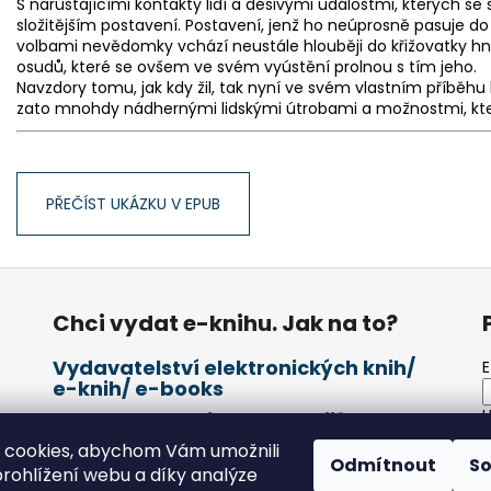
S narůstajícími kontakty lidí a děsivými událostmi, kterých se
složitějším postavení. Postavení, jenž ho neúprosně pasuje d
volbami nevědomky vchází neustále hlouběji do křižovatky hne
osudů, které se ovšem ve svém vyústění prolnou s tím jeho.
Navzdory tomu, jak kdy žil, tak nyní ve svém vlastním příběhu 
zato mnohdy nádhernými lidskými útrobami a možnostmi, kte
PŘEČÍST UKÁZKU V EPUB
Chci vydat e-knihu. Jak na to?
Vydavatelství elektronických knih/
E
e-knih/ e-books
H
Kde bude e-kniha v prodeji?
Objednávka vydání e-knihy
 cookies, abychom Vám umožnili
Odmítnout
S
rohlížení webu a díky analýze