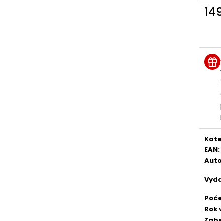
14
Měr
cena
Kate
EAN
:
Auto
Vyda
Poče
Rok 
Zab