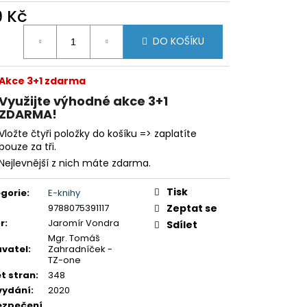
9 Kč
ná
DO KOŠÍKU
:
Akce 3+1 zdarma
Využijte výhodné akce 3+1
ZDARMA!
Vložte čtyři položky do košíku => zaplatíte
pouze za tři.
Nejlevnější z nich máte zdarma.
Tisk
gorie
:
E-knihy
9788075391117
Zeptat se
r
:
Jaromír Vondra
Sdílet
Mgr. Tomáš
vatel
:
Zahradníček -
TZ-one
t stran
:
348
vydání
:
2020
ezpečení