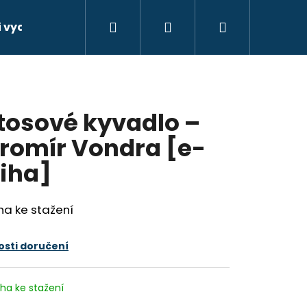
Hledat
Přihlášení
Nákupní
 vydat e-knihu. Jak na to?
Další služby
Kont
košík
tosové kyvadlo –
romír Vondra [e-
iha]
ha ke stažení
sti doručení
iha ke stažení