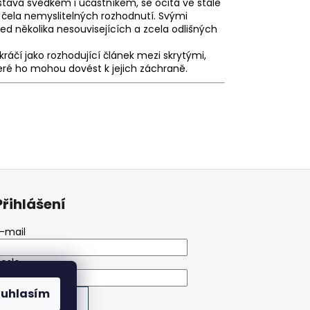
 stává svědkem i účastníkem, se ocitá ve stále
o čela nemyslitelných rozhodnutí. Svými
d několika nesouvisejících a zcela odlišných
kráčí jako rozhodující článek mezi skrytými,
ré ho mohou dovést k jejich záchraně.
Přihlášení
-mail
eslo
ouhlasím
PŘIHLÁSIT SE