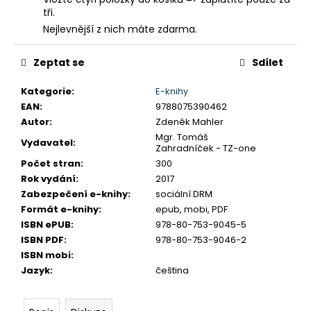
č
tři.
u
Nejlevnější z nich máte zdarma.
j
e
m
Zeptat se
Sdílet
e
Kategorie
:
E-knihy
EAN
:
9788075390462
Autor
:
Zdeněk Mahler
Mgr. Tomáš
Vydavatel
:
Zahradníček - TZ-one
Počet stran
:
300
Rok vydání
:
2017
Zabezpečení e-knihy
:
sociální DRM
Formát e-knihy
:
epub, mobi, PDF
ISBN ePUB
:
978-80-753-9045-5
ISBN PDF
:
978-80-753-9046-2
ISBN mobi
:
Jazyk
:
čeština