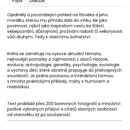
Popis
Diskuze
Ojedinělý a povznášející pohled na člověka a jeho
morálku, kterou mu příroda dala do vínku. Ne jako
povinnost, nýbrž jako inspirativní cestu ke štěstí,
sebepoznání, důstojnosti, prožívání radosti či velkorysosti
vůči druhým. Tedy k vlastnímu bohatství.
Kniha se zaměřuje na vysoce aktuální témata,
nejnovější poznatky a zajímavosti z oborů historie,
evoluce, antropologie, genetiky, psychologie, sociologie
a výchovy dětí, které obratně propojuje do překvapivých
souvislostí. Je psána poutavou a interaktivní formou
s mnoha praktickými příklady, místy s humorem a
nadsázkou.
Text prokládá přes 200 barevných fotografií a množství
pečlivě vybraných přísloví a citátů slavných osobností
od starověku až po současnost.