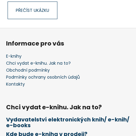
PŘEČÍST UKÁZKU
Z
á
Informace pro vás
p
a
E-knihy
t
Chci vydat e-knihu. Jak na to?
í
Obchodní podmínky
Podmínky ochrany osobních údajů
Kontakty
Chci vydat e-knihu. Jak na to?
Vydavatelství elektronických knih/ e-knih/
e-books
Kde bude e-kniha v prodeji?