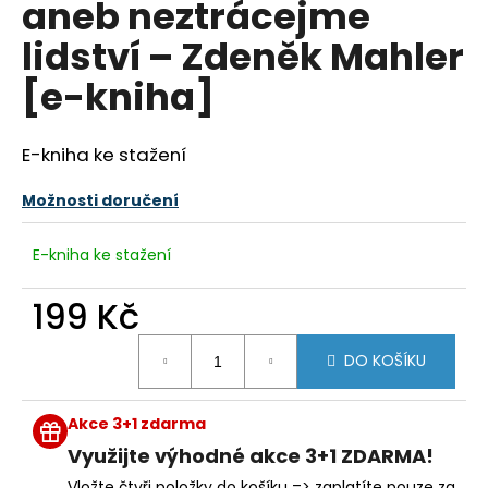
aneb neztrácejme
a
lidství – Zdeněk Mahler
j
í
[e-kniha]
t
?
E-kniha ke stažení
Možnosti doručení
HLEDAT
E-kniha ke stažení
199 Kč
Měrná
D
DO KOŠÍKU
cena:
o
p
o
Akce 3+1 zdarma
r
Využijte výhodné akce 3+1 ZDARMA!
u
Vložte čtyři položky do košíku => zaplatíte pouze za