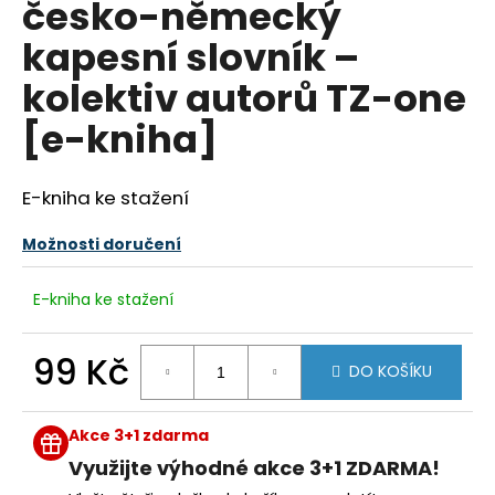
česko-německý
a
kapesní slovník –
j
í
kolektiv autorů TZ-one
t
[e-kniha]
?
E-kniha ke stažení
Možnosti doručení
HLEDAT
E-kniha ke stažení
D
99 Kč
DO KOŠÍKU
o
p
Měrná
cena:
o
Akce 3+1 zdarma
r
Využijte výhodné akce 3+1 ZDARMA!
u