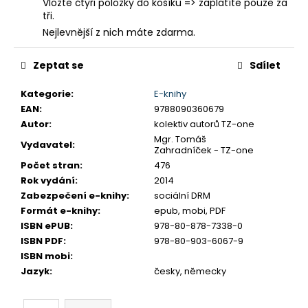
č
Vložte čtyři položky do košíku => zaplatíte pouze za
u
tři.
j
Nejlevnější z nich máte zdarma.
e
m
Zeptat se
Sdílet
e
Kategorie
:
E-knihy
EAN
:
9788090360679
Autor
:
kolektiv autorů TZ-one
Mgr. Tomáš
Vydavatel
:
Zahradníček - TZ-one
Počet stran
:
476
Rok vydání
:
2014
Zabezpečení e-knihy
:
sociální DRM
Formát e-knihy
:
epub, mobi, PDF
ISBN ePUB
:
978-80-878-7338-0
ISBN PDF
:
978-80-903-6067-9
ISBN mobi
:
Jazyk
:
česky, německy