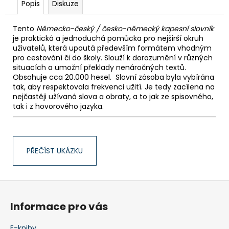
Popis
Diskuze
Tento
Německo-český / česko-německý kapesní slovník
je praktická a jednoduchá pomůcka pro nejširší okruh
uživatelů, která upoutá především formátem vhodným
pro cestování či do školy. Slouží k dorozumění v různých
situacích a umožní překlady nenáročných textů.
Obsahuje cca 20.000 hesel. Slovní zásoba byla vybírána
tak, aby respektovala frekvenci užití. Je tedy zacílena na
nejčastěji užívaná slova a obraty, a to jak ze spisovného,
tak i z hovorového jazyka.
PŘEČÍST UKÁZKU
Z
á
Informace pro vás
p
a
E-knihy