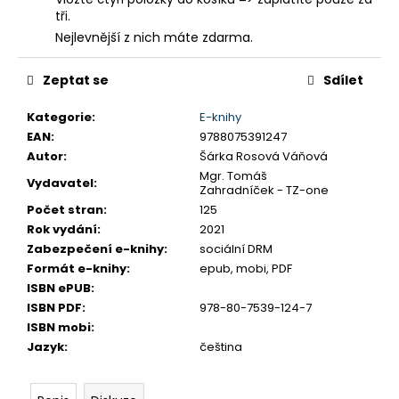
č
tři.
u
Nejlevnější z nich máte zdarma.
j
e
m
Zeptat se
Sdílet
e
Kategorie
:
E-knihy
EAN
:
9788075391247
Autor
:
Šárka Rosová Váňová
Mgr. Tomáš
Vydavatel
:
Zahradníček - TZ-one
Počet stran
:
125
Rok vydání
:
2021
Zabezpečení e-knihy
:
sociální DRM
Formát e-knihy
:
epub, mobi, PDF
ISBN ePUB
:
ISBN PDF
:
978-80-7539-124-7
ISBN mobi
:
Jazyk
:
čeština