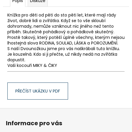
Popis
Diskuze
Knížka pro děti od pěti do sto pěti let, které mají rády
život, dobré lidi a zvířátka. Když se to vše skloubí
dohromady, nemůže vzniknout nic jiného než tento
příběh. Skutečně pohádkový a pohádkově skutečný.
Prostě takový, který potěší úplně všechny, kterým nejsou
lhostejná slova RODINA, SOULAD, LÁSKA a POROZUMĚNÍ.
S naší Dvounožkou jsme pro vás naškrábali tuto knížku.
Je kouzelná. Kdo si ji přečte, už nikdy nedá na zvířátka
dopustit.
Vaši kocouři MIKY & ČIKY
PŘEČÍST UKÁZKU V PDF
Z
á
Informace pro vás
p