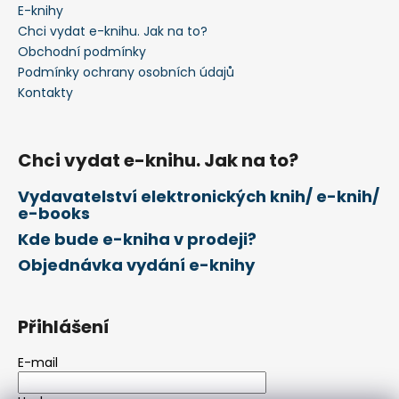
a
E-knihy
t
Chci vydat e-knihu. Jak na to?
í
Obchodní podmínky
Podmínky ochrany osobních údajů
Kontakty
Chci vydat e-knihu. Jak na to?
Vydavatelství elektronických knih/ e-knih/
e-books
Kde bude e-kniha v prodeji?
Objednávka vydání e-knihy
Přihlášení
E-mail