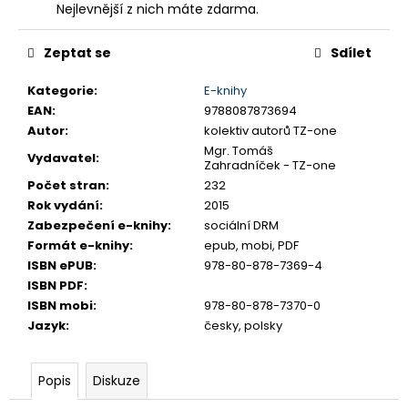
č
Nejlevnější z nich máte zdarma.
u
j
Zeptat se
Sdílet
e
m
Kategorie
:
E-knihy
e
EAN
:
9788087873694
Autor
:
kolektiv autorů TZ-one
Mgr. Tomáš
Vydavatel
:
Zahradníček - TZ-one
Počet stran
:
232
Rok vydání
:
2015
Zabezpečení e-knihy
:
sociální DRM
Formát e-knihy
:
epub, mobi, PDF
ISBN ePUB
:
978-80-878-7369-4
ISBN PDF
:
ISBN mobi
:
978-80-878-7370-0
Jazyk
:
česky, polsky
Popis
Diskuze