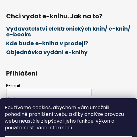
Chci vydat e-knihu. Jak na to?
Vydavatelství elektronických knih/ e-knih/
e-books
Kde bude e-kniha v prodeji?
Objednávka vydání e-knihy
Přihlášení
E-mail
Heslo
Používáme cookies, abychom Vám umožnili
pohodlné prohlížení webu a díky analýze provozu
PŘIHLÁSIT SE
webu neustále zlepšovali jeho funkce, výkon a
použitelnost.
Více informací
Nová registrace
Zapomenuté heslo