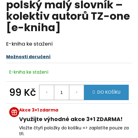
polský malý slovník –
a
kolektiv autorů TZ-one
j
í
[e-kniha]
t
?
E-kniha ke stažení
Možnosti doručení
HLEDAT
E-kniha ke stažení
99 Kč
DO KOŠÍKU
D
Měrná
o
cena:
Akce 3+1 zdarma
p
o
Využijte výhodné akce 3+1 ZDARMA!
r
Vložte čtyři položky do košíku => zaplatíte pouze za
u
tři.