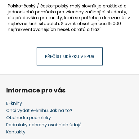
Polsko-český / česko-polský malý slovník je praktická a
jednoduchá pomůcka pro všechny začínající studenty,
ale především pro turisty, kteří se potřebují dorozumět v
nejběžnějších situacích. Slovník obsahuje cca 15.000
nejfrekventovanějších hesel, obratů a frází.
PŘEČÍST UKÁZKU V EPUB
Z
á
Informace pro vás
p
a
E-knihy
t
Chci vydat e-knihu. Jak na to?
í
Obchodní podmínky
Podmínky ochrany osobních údajů
Kontakty