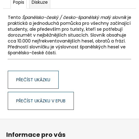
Popis
Diskuze
Tento
Španělsko-český / česko-španělský malý slovník
je
praktická a jednoduchá pomůcka pro všechny začínající
studenty, ale především pro turisty, kteří se potřebují
dorozumět v nejběžnějších situacích. Slovník obsahuje
cca 10.000 nejfrekventovanějších hesel, obratů a frází.
Předností slovníčku je výslovnost španělských hesel ve
španělsko-české části.
PŘEČÍST UKÁZKU
PŘEČÍST UKÁZKU V EPUB
Z
á
Informace pro vás
p