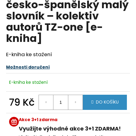
česko-španělský malý
a
slovník – kolektiv
j
í
autorů TZ-one [e-
t
kniha]
?
E-kniha ke stažení
Možnosti doručení
HLEDAT
E-kniha ke stažení
D
79 Kč
DO KOŠÍKU
o
p
Měrná
cena:
o
Akce 3+1 zdarma
r
Využijte výhodné akce 3+1 ZDARMA!
u