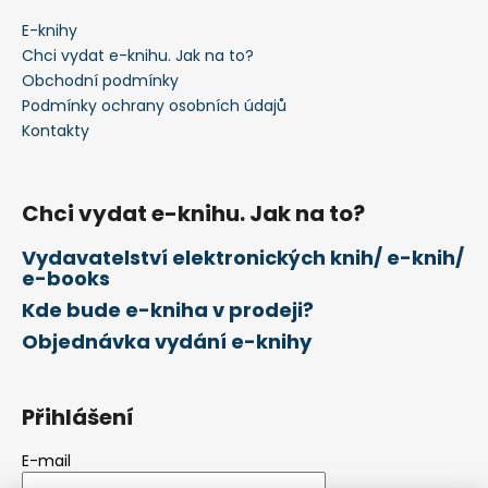
a
E-knihy
t
Chci vydat e-knihu. Jak na to?
í
Obchodní podmínky
Podmínky ochrany osobních údajů
Kontakty
Chci vydat e-knihu. Jak na to?
Vydavatelství elektronických knih/ e-knih/
e-books
Kde bude e-kniha v prodeji?
Objednávka vydání e-knihy
Přihlášení
E-mail