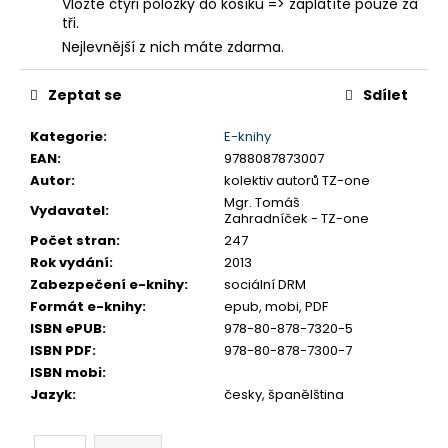
č
Vložte čtyři položky do košíku => zaplatíte pouze za
u
tři.
j
Nejlevnější z nich máte zdarma.
e
m
Zeptat se
Sdílet
e
Kategorie
:
E-knihy
EAN
:
9788087873007
Autor
:
kolektiv autorů TZ-one
Mgr. Tomáš
Vydavatel
:
Zahradníček - TZ-one
Počet stran
:
247
Rok vydání
:
2013
Zabezpečení e-knihy
:
sociální DRM
Formát e-knihy
:
epub, mobi, PDF
ISBN ePUB
:
978-80-878-7320-5
ISBN PDF
:
978-80-878-7300-7
ISBN mobi
:
Jazyk
:
česky, španělština